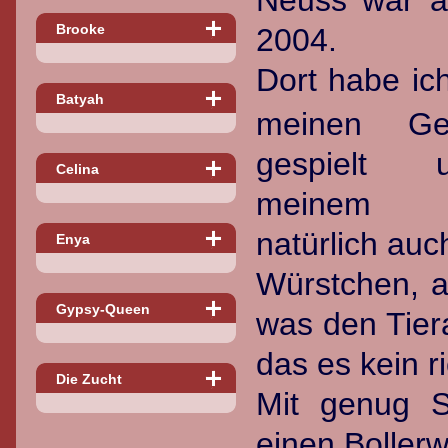
Neuss war a
Brooke
2004.
Dort habe i
Batyah
meinen Ges
gespielt
Celina
meinem F
natürlich auc
Enya
Würstchen, a
Gypsy-Queen
was den Tiera
das es kein ri
Die Zucht
Mit genug 
einen Bollerw