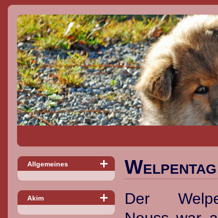
Welpentag 
Allgemeines
Der Welp
Akim